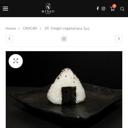
0
Home
ONIGIRI
39. Onigiri vegetariana 1pz