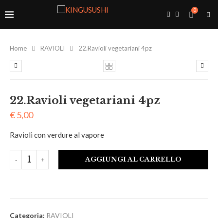
0
Home
RAVIOLI
22.Ravioli vegetariani 4pz
22.Ravioli vegetariani 4pz
€
5,00
Ravioli con verdure al vapore
AGGIUNGI AL CARRELLO
Categoria:
RAVIOLI