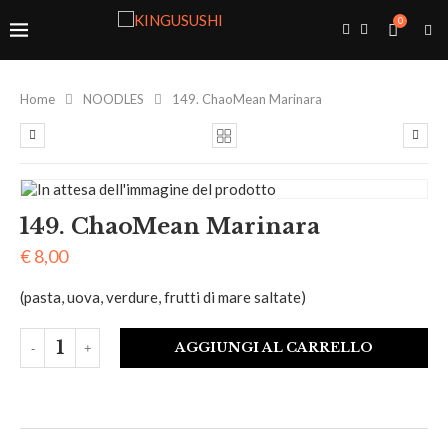
0
Home
NOODLES
149. ChaoMean Marinara
149. ChaoMean Marinara
€
8,00
(pasta, uova, verdure, frutti di mare saltate)
AGGIUNGI AL CARRELLO