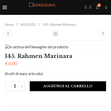
0
Home
NOODLES
145. Rahmen Marinara
145. Rahmen Marinara
€
8,00
(frutti di mare al brodo)
AGGIUNGI AL CARRELLO