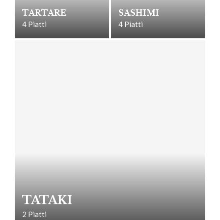
TARTARE
SASHIMI
4 Piatti
4 Piatti
TATAKI
2 Piatti