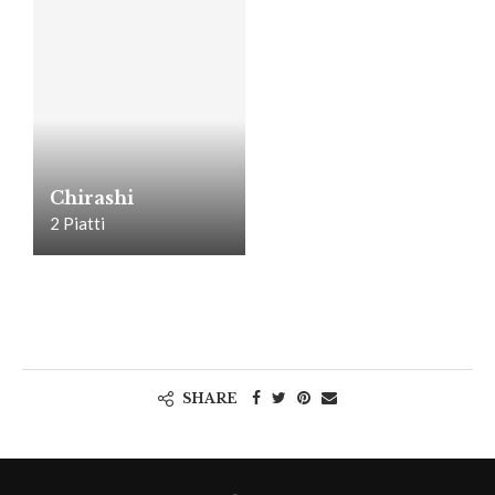
Chirashi
2 Piatti
SHARE