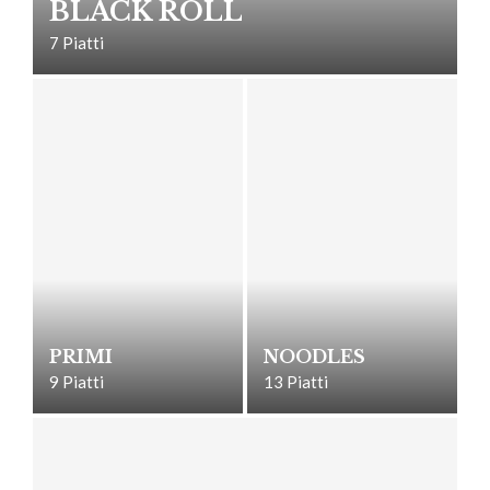
BLACK ROLL
7 Piatti
PRIMI
NOODLES
9 Piatti
13 Piatti