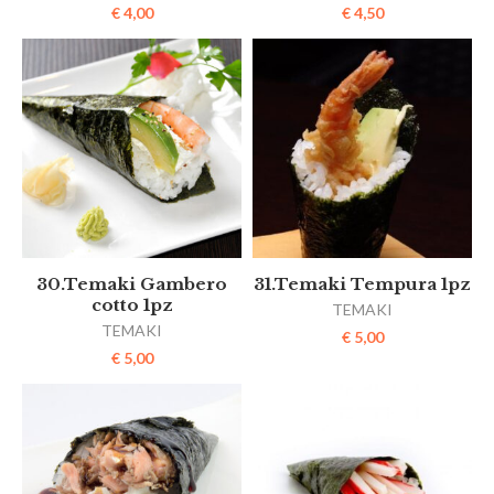
€
4,00
€
4,50
30.Temaki Gambero
31.Temaki Tempura 1pz
cotto 1pz
TEMAKI
TEMAKI
€
5,00
€
5,00